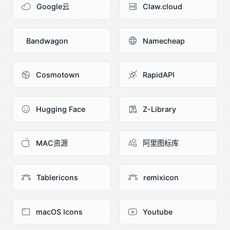
Google云
Claw.cloud
Bandwagon
Namecheap
Cosmotown
RapidAPI
Hugging Face
Z-Library
MAC资源
阿里图标库
Tablericons
remixicon
macOS Icons
Youtube