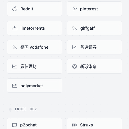
Reddit
pinterest
limetorrents
giffgaff
德国 vodafone
盈透证券
嘉信理财
新球体育
polymarket
INDIE DEV
p2pchat
Struxs