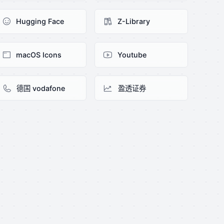
Hugging Face
Z-Library
macOS Icons
Youtube
德国 vodafone
盈透证券