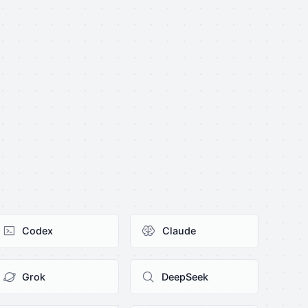
Codex
Claude
Grok
DeepSeek