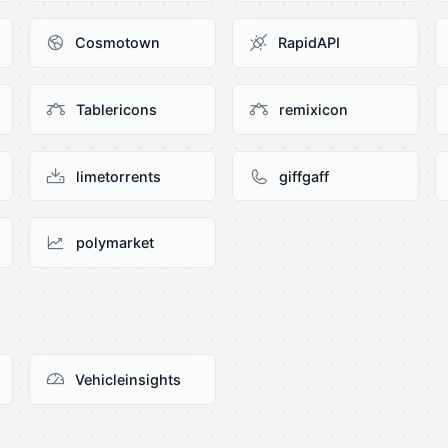
Cosmotown
RapidAPI
Tablericons
remixicon
limetorrents
giffgaff
polymarket
Vehicleinsights