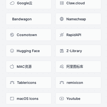
Google云
Claw.cloud
Bandwagon
Namecheap
Cosmotown
RapidAPI
Hugging Face
Z-Library
MAC资源
阿里图标库
Tablericons
remixicon
macOS Icons
Youtube