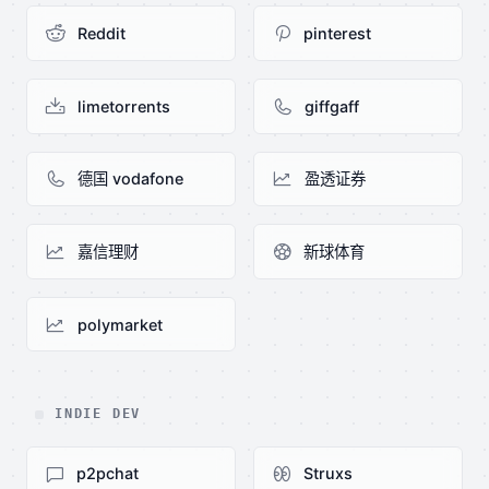
Reddit
pinterest
limetorrents
giffgaff
德国 vodafone
盈透证券
嘉信理财
新球体育
polymarket
INDIE DEV
p2pchat
Struxs